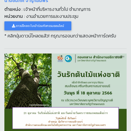
นางชมภัค​ จารุฑีฆัมพร
ตำแหน่ง
: เจ้าหน้าที่บริหารงานทั่วไป​ ชำนาญการ
หน่วยงาน
: งานอำนวยการและงานประชุม
ดาวน์โหลด ใบเข้าร่วมกิจกรรมออนไลน์
* คลิกปุ่มดาวน์โหลดแล้ว! กรุณารอจนกว่าแสดงหน้าการ์ดครับ