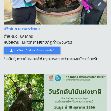
ปวีณ์นุช ธนาพรวัฒนะ
ตำแหน่ง
: บุคลากร
หน่วยงาน
: มหาวิทยาลัยราชภัฏกำแพงเพชร
ดาวน์โหลด ใบเข้าร่วมกิจกรรมออนไลน์
* คลิกปุ่มดาวน์โหลดแล้ว! กรุณารอจนกว่าแสดงหน้าการ์ดครับ