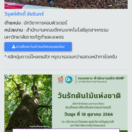
วิรุฬห์ศักดิ์ ชัยรินทร์
ตำแหน่ง
: นักวิชาการคอมพิวเตอร์
หน่วยงาน
: สำนักงานคณบดีคณะเทคโนโลยีอุตสาหกรรม
มหาวิทยาลัยราชภัฏกำแพงเพชร
ดาวน์โหลด ใบเข้าร่วมกิจกรรมออนไลน์
* คลิกปุ่มดาวน์โหลดแล้ว! กรุณารอจนกว่าแสดงหน้าการ์ดครับ