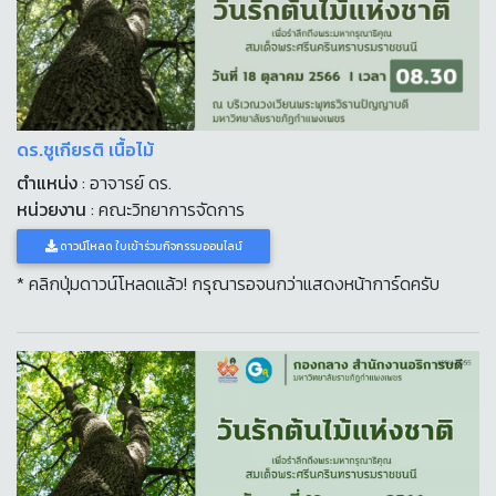
ดร.ชูเกียรติ เนื้อไม้
ตำแหน่ง
: อาจารย์ ดร.
หน่วยงาน
: คณะวิทยาการจัดการ
ดาวน์โหลด ใบเข้าร่วมกิจกรรมออนไลน์
* คลิกปุ่มดาวน์โหลดแล้ว! กรุณารอจนกว่าแสดงหน้าการ์ดครับ