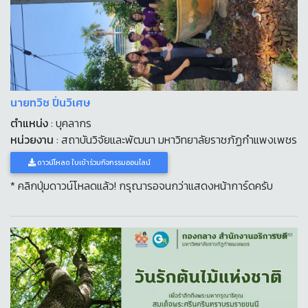
นายทวิช ปิ่นวิเศษ
ตำแหน่ง
: บุคลากร
หน่วยงาน
: สถาบันวิจัยและพัฒนา มหาวิทยาลัยราชภัฏกำแพงเพชร
ดาวน์โหลด ใบเข้าร่วมกิจกรรมออนไลน์
* คลิกปุ่มดาวน์โหลดแล้ว! กรุณารอจนกว่าแสดงหน้าการ์ดครับ