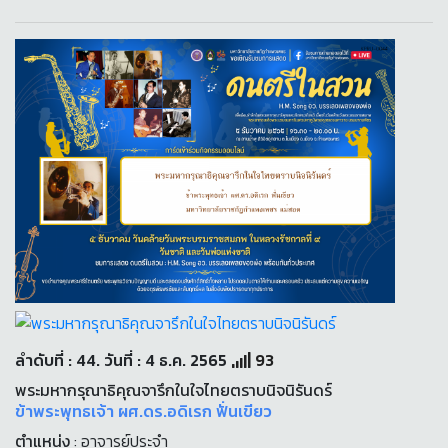
ลำดับที่ : 44. วันที่ : 4 ธ.ค. 2565
93
พระมหากรุณาธิคุณจารึกในใจไทยตราบนิจนิรันดร์
ข้าพระพุทธเจ้า ผศ.ดร.อดิเรก ฟั่นเขียว
ตำแหน่ง
: อาจารย์ประจำ