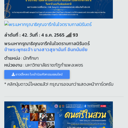
ลำดับที่ : 42. วันที่ : 4 ธ.ค. 2565
93
พระมหากรุณาธิคุณจารึกในใจตราบกาลนิรันดร์
ข้าพระพุทธเจ้า นางสาวสุชานันท์ อินทนันชัย
ตำแหน่ง
: นักศึกษา
หน่วยงาน
: มหาวิทยาลัยราชภัฏกำแพงเพชร
ดาวน์โหลด ใบเข้าร่วมกิจกรรมออนไลน์
* คลิกปุ่มดาวน์โหลดแล้ว! กรุณารอจนกว่าแสดงหน้าการ์ดครับ