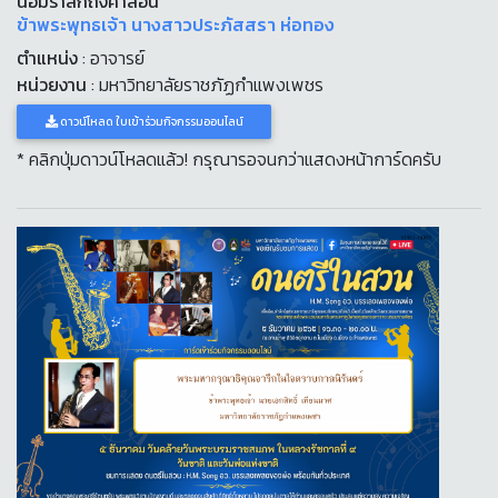
น้อมรำลึกถึงคำสอน
ข้าพระพุทธเจ้า นางสาวประภัสสรา​ ห่อทอง
ตำแหน่ง
: อาจารย์​
หน่วยงาน
: มหาวิทยาลัยราชภัฏกำแพงเพชร
ดาวน์โหลด ใบเข้าร่วมกิจกรรมออนไลน์
* คลิกปุ่มดาวน์โหลดแล้ว! กรุณารอจนกว่าแสดงหน้าการ์ดครับ