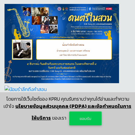
โดยการใช้เว็บไซต์ของ KPRU คุณรับทราบว่าคุณได้อ่านและทำความ
ลำดับที่ : 40. วันที่ : 4 ธ.ค. 2565
109
เข้าใจ
นโยบายข้อมูลส่วนบุคคล (PDPA) และข้อกำหนดในการ
น้อมรำลึกถึงคำสอน
ข้าพระพุทธเจ้า นางสาวธนพร ศรีทอน
ให้บริการ
ของเรา
ยอมรับ
ตำแหน่ง
: นักศึกษา
หน่วยงาน
: มหาวิทยาลัยราชภัยกำแพงเพชร