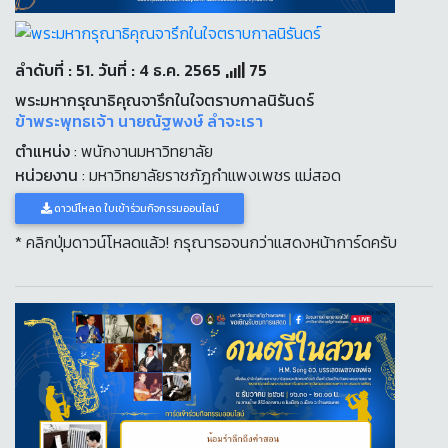
ลำดับที่ : 51. วันที่ : 4 ธ.ค. 2565
75
พระมหากรุณาธิคุณจารึกในใจตราบกาลนิรันดร์
ข้าพระพุทธเจ้า นายณัฐพงษ์ ลำจะเรา
ตำแหน่ง
: พนักงานมหาวิทยาลัย
หน่วยงาน
: มหาวิทยาลัยราชภัฏกำแพงเพชร แม่สอด
ดาวน์โหลด ใบเข้าร่วมกิจกรรมออนไลน์
* คลิกปุ่มดาวน์โหลดแล้ว! กรุณารอจนกว่าแสดงหน้าการ์ดครับ