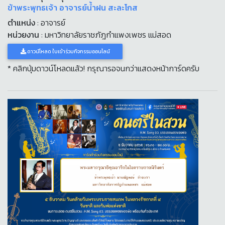
ข้าพระพุทธเจ้า อาจารย์น้ำฝน สะละโกส
ตำแหน่ง
: อาจารย์
หน่วยงาน
: มหาวิทยาลัยราชภัฎกำแพงเพชร แม่สอด
ดาวน์โหลด ใบเข้าร่วมกิจกรรมออนไลน์
* คลิกปุ่มดาวน์โหลดแล้ว! กรุณารอจนกว่าแสดงหน้าการ์ดครับ