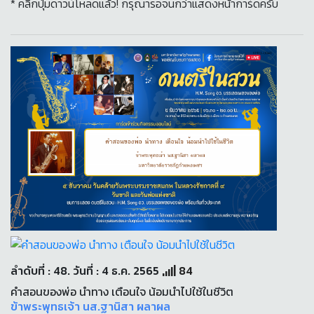
* คลิกปุ่มดาวน์โหลดแล้ว! กรุณารอจนกว่าแสดงหน้าการ์ดครับ
ลำดับที่ : 48. วันที่ : 4 ธ.ค. 2565
84
คำสอนของพ่อ นำทาง เตือนใจ น้อมนำไปใช้ในชีวิต
ข้าพระพุทธเจ้า นส.ฐานิสา ผลาผล