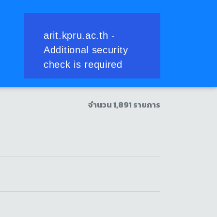
ษา ( แรม ๑ ค่ำ เดือน ๘ )
จำนวน 1,891 รายการ