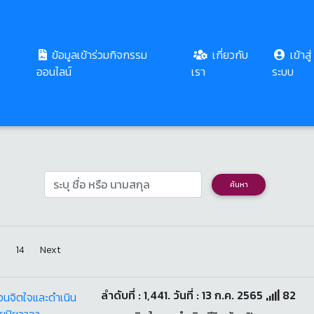
ข้อมูลเข้าร่วมกิจกรรม
เกี่ยวกับ
เข้าสู่
ร่วมกิจกรรมน้อมหลักคติธรรมนำทางชีวิต
ออนไลน์
เรา
ระบบ
 ขึ้น ๑๕ ค่ำ เดือน ๘ ) และวันเข้าพรร
ค้นหา
14
Next
ลำดับที่ : 1,441. วันที่ : 13 ก.ค. 2565
82