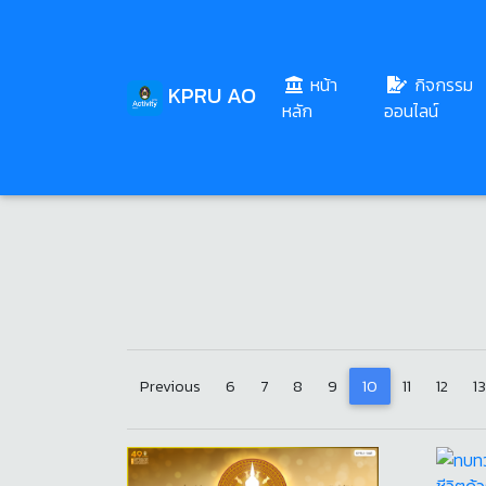
หน้า
กิจกรรม
KPRU AO
(current)
หลัก
ออนไลน์
เนื่องในวันอาสาฬหบูชา (
Previous
6
7
8
9
10
11
12
13