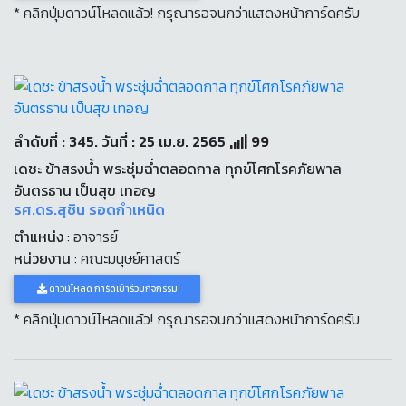
* คลิกปุ่มดาวน์โหลดแล้ว! กรุณารอจนกว่าแสดงหน้าการ์ดครับ
ลำดับที่ : 345. วันที่ : 25 เม.ย. 2565
99
เดชะ ข้าสรงน้ำ พระชุ่มฉ่ำตลอดกาล ทุกข์โศกโรคภัยพาล
อันตรธาน เป็นสุข เทอญ
รศ.ดร.สุชิน รอดกำเหนิด
ตำแหน่ง
: อาจารย์
หน่วยงาน
: คณะมนุษย์ศาสตร์
ดาวน์โหลด การ์ดเข้าร่วมกิจกรรม
* คลิกปุ่มดาวน์โหลดแล้ว! กรุณารอจนกว่าแสดงหน้าการ์ดครับ