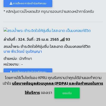
ดาวน์โหลด การ์ดเข้าร่วมกิจกรรม
* คลิกปุ่มดาวน์โหลดแล้ว! กรุณารอจนกว่าแสดงหน้าการ์ดครับ
ลำดับที่ : 324. วันที่ : 25 เม.ย. 2565
93
สรงน้ำพระ ชำระจิตใจให้ชุ่มชื่น ใสสะอาด เป็นมงคลแก่ชีวิต
นาย พีรวัฒน์ จุนปัญญา
ตำแหน่ง
: นักศึกษา
หน่วยงาน
: -
ดาวน์โหลด การ์ดเข้าร่วมกิจกรรม
โดยการใช้เว็บไซต์ของ KPRU คุณรับทราบว่าคุณได้อ่านและทำความ
* คลิกปุ่มดาวน์โหลดแล้ว! กรุณารอจนกว่าแสดงหน้าการ์ดครับ
เข้าใจ
นโยบายข้อมูลส่วนบุคคล (PDPA) และข้อกำหนดในการ
ให้บริการ
ของเรา
ยอมรับ