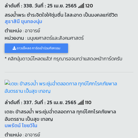
ลำดับที่ : 338. วันที่ : 25 เม.ย. 2565
120
สรงน้ำพระ ชำระจิตใจให้ชุ่มชื่น ใสสะอาด เป็นมงคลแก่ชีวิต
สุธาสินี ขุนทองนุ่ม
ตำแหน่ง
: อาจารย์
หน่วยงาน
: มนุษยศาสตร์และสังคมศาสตร์
ดาวน์โหลด การ์ดเข้าร่วมกิจกรรม
* คลิกปุ่มดาวน์โหลดแล้ว! กรุณารอจนกว่าแสดงหน้าการ์ดครับ
ลำดับที่ : 337. วันที่ : 25 เม.ย. 2565
110
เดชะ ข้าสรงน้ำ พระชุ่มฉ่ำตลอดกาล ทุกข์โศกโรคภัยพาล
อันตรธาน เป็นสุข เทอญ
นพรัตน์ ไชยวิโน
ตำแหน่ง
: อาจารย์