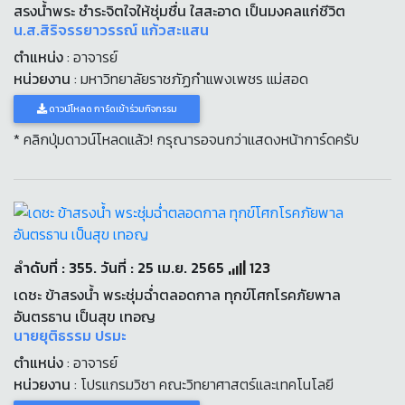
สรงน้ำพระ ชำระจิตใจให้ชุ่มชื่น ใสสะอาด เป็นมงคลแก่ชีวิต
น.ส.สิริจรรยาวรรณ์ แก้วสะแสน
ตำแหน่ง
: อาจารย์
หน่วยงาน
: มหาวิทยาลัยราชภัฏกำแพงเพชร แม่สอด
ดาวน์โหลด การ์ดเข้าร่วมกิจกรรม
* คลิกปุ่มดาวน์โหลดแล้ว! กรุณารอจนกว่าแสดงหน้าการ์ดครับ
ลำดับที่ : 355. วันที่ : 25 เม.ย. 2565
123
เดชะ ข้าสรงน้ำ พระชุ่มฉ่ำตลอดกาล ทุกข์โศกโรคภัยพาล
อันตรธาน เป็นสุข เทอญ
นายยุติธรรม ปรมะ
ตำแหน่ง
: อาจารย์
หน่วยงาน
: โปรแกรมวิชา คณะวิทยาศาสตร์และเทคโนโลยี