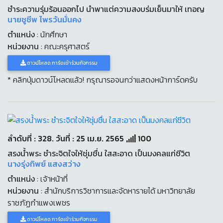
ชำระความรุ่มร้อนออกไป นำพาแต่ความสงบร่มเย็นมาให้ เทอญ
นายชูชีพ ไพรวันมั่นคง
ตำแหน่ง
: นักศึกษา
หน่วยงาน
: คณะครุศาสตร์
ดาวน์โหลด การ์ดเข้าร่วมกิจกรรม
* คลิกปุ่มดาวน์โหลดแล้ว! กรุณารอจนกว่าแสดงหน้าการ์ดครับ
ลำดับที่ : 328. วันที่ : 25 เม.ย. 2565
100
สรงน้ำพระ ชำระจิตใจให้ชุ่มชื่น ใสสะอาด เป็นมงคลแก่ชีวิต
นางรุ่งทิพย์ แสงสว่าง
ตำแหน่ง
: เจ้าหน้าที่
หน่วยงาน
: สำนักบริการวิชาการและจัดหารายได้ มหาวิทยาลัย
ราชภัฏกำแพงเพชร
ดาวน์โหลด การ์ดเข้าร่วมกิจกรรม