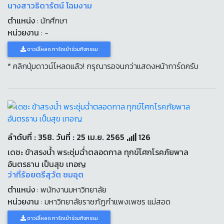
นางสาวธิดารัตน์ โฉมงาม
ตำแหน่ง
: นักศึกษา
หน่วยงาน
: -
ดาวน์โหลด การ์ดเข้าร่วมกิจกรรม
* คลิกปุ่มดาวน์โหลดแล้ว! กรุณารอจนกว่าแสดงหน้าการ์ดครับ
ลำดับที่ : 358. วันที่ : 25 เม.ย. 2565
126
เดชะ ข้าสรงน้ำ พระชุ่มฉ่ำตลอดกาล ทุกข์โศกโรคภัยพาล
อันตรธาน เป็นสุข เทอญ
ว่าที่ร้อยตรีสุวัต ชมอุต
ตำแหน่ง
: พนักงานมหาวิทยาลัย
หน่วยงาน
: มหาวิทยาลัยราชภัฏกำแพงเพชร แม่สอด
ดาวน์โหลด การ์ดเข้าร่วมกิจกรรม