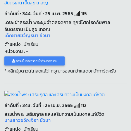
ลำดับที่ : 344. วันที่ : 25 เม.ย. 2565
115
เดชะ ข้าสรงน้ำ พระชุ่มฉ่ำตลอดกาล ทุกข์โศกโรคภัยพาล
อันตรธาน เป็นสุข เทอญ
เด็กชายขวัญธนา ขัวนา
ตำแหน่ง
: นักเรียน
หน่วยงาน
: -
ดาวน์โหลด การ์ดเข้าร่วมกิจกรรม
* คลิกปุ่มดาวน์โหลดแล้ว! กรุณารอจนกว่าแสดงหน้าการ์ดครับ
ลำดับที่ : 343. วันที่ : 25 เม.ย. 2565
112
สรงน้ำพระ เสริมกุศล และเสริมความเป็นมงคลแก่ชีวิต
นางสาวขวัญจิรา ขัวนา
ตำแหน่ง
: นักเรียน