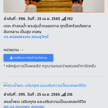
ลำดับที่ : 396. วันที่ : 25 เม.ย. 2565
192
เดชะ ข้าสรงน้ำ พระชุ่มฉ่ำตลอดกาล ทุกข์โศกโรคภัยพาล
อันตรธาน เป็นสุข เทอญ
ดร.พลอยพรรณ สอนสุวิทย์
หน่วยงาน
: -
ดาวน์โหลด การ์ดเข้าร่วมกิจกรรม
* คลิกปุ่มดาวน์โหลดแล้ว! กรุณารอจนกว่าแสดงหน้าการ์ดครับ
ลำดับที่ : 395. วันที่ : 25 เม.ย. 2565
216
สรงน้ำพระ เสริมกุศล และเสริมความเป็นมงคลแก่ชีวิต
ผศ.ดร.ตรรกพร สุขเกษม