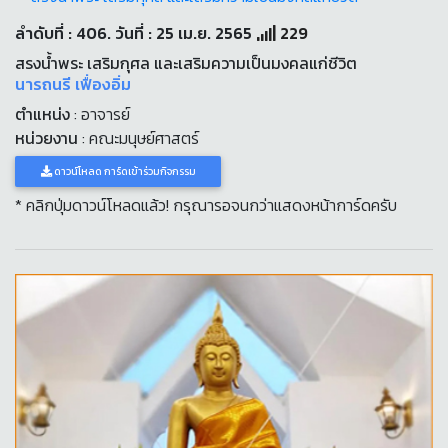
ลำดับที่ : 406. วันที่ : 25 เม.ย. 2565
229
สรงน้ำพระ เสริมกุศล และเสริมความเป็นมงคลแก่ชีวิต
นารถนรี เฟื่องอิ่ม
ตำแหน่ง
: อาจารย์
หน่วยงาน
: คณะมนุษย์ศาสตร์
ดาวน์โหลด การ์ดเข้าร่วมกิจกรรม
* คลิกปุ่มดาวน์โหลดแล้ว! กรุณารอจนกว่าแสดงหน้าการ์ดครับ