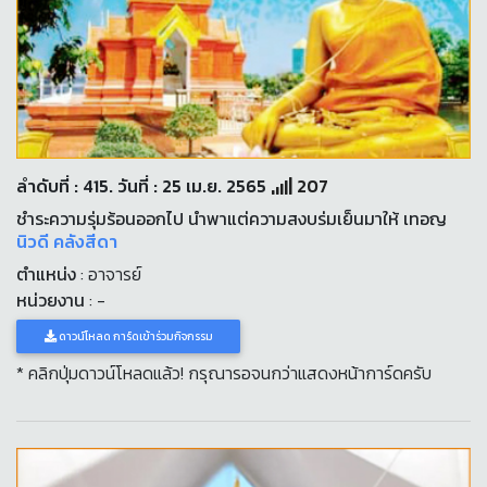
ลำดับที่ : 415. วันที่ : 25 เม.ย. 2565
207
ชำระความรุ่มร้อนออกไป นำพาแต่ความสงบร่มเย็นมาให้ เทอญ
นิวดี คลังสีดา
ตำแหน่ง
: อาจารย์
หน่วยงาน
: -
ดาวน์โหลด การ์ดเข้าร่วมกิจกรรม
* คลิกปุ่มดาวน์โหลดแล้ว! กรุณารอจนกว่าแสดงหน้าการ์ดครับ