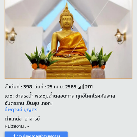
ลำดับที่ : 398. วันที่ : 25 เม.ย. 2565
201
เดชะ ข้าสรงน้ำ พระชุ่มฉ่ำตลอดกาล ทุกข์โศกโรคภัยพาล
อันตรธาน เป็นสุข เทอญ
อัษฎางค์ บุญศรี
ตำแหน่ง
: อาจารย์
หน่วยงาน
: -
ดาวน์โหลด การ์ดเข้าร่วมกิจกรรม