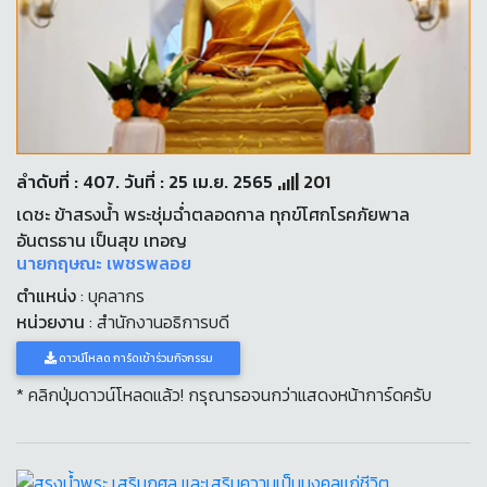
ลำดับที่ : 407. วันที่ : 25 เม.ย. 2565
201
เดชะ ข้าสรงน้ำ พระชุ่มฉ่ำตลอดกาล ทุกข์โศกโรคภัยพาล
อันตรธาน เป็นสุข เทอญ
นายกฤษณะ เพชรพลอย
ตำแหน่ง
: บุคลากร
หน่วยงาน
: สำนักงานอธิการบดี
ดาวน์โหลด การ์ดเข้าร่วมกิจกรรม
* คลิกปุ่มดาวน์โหลดแล้ว! กรุณารอจนกว่าแสดงหน้าการ์ดครับ