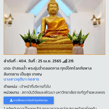
ลำดับที่ : 404. วันที่ : 25 เม.ย. 2565
215
เดชะ ข้าสรงน้ำ พระชุ่มฉ่ำตลอดกาล ทุกข์โศกโรคภัยพาล
อันตรธาน เป็นสุข เทอญ
นางสาวชุติมา ทอสาร
ตำแหน่ง
: เจ้าหน้าที่บริหารทั่วไป
หน่วยงาน
: สถาบันวิจัยและพัฒนา มหาวิทยาลัยราชภัฏกำแพงเพชร
ดาวน์โหลด การ์ดเข้าร่วมกิจกรรม
* คลิกปุ่มดาวน์โหลดแล้ว! กรุณารอจนกว่าแสดงหน้าการ์ดครับ