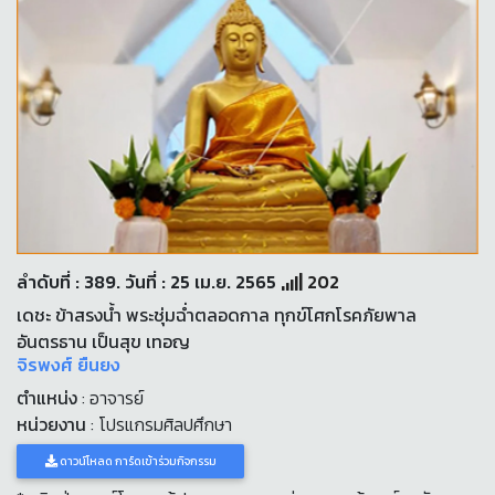
ลำดับที่ : 389. วันที่ : 25 เม.ย. 2565
202
เดชะ ข้าสรงน้ำ พระชุ่มฉ่ำตลอดกาล ทุกข์โศกโรคภัยพาล
อันตรธาน เป็นสุข เทอญ
จิรพงศ์ ยืนยง
ตำแหน่ง
: อาจารย์
หน่วยงาน
: โปรแกรมศิลปศึกษา
ดาวน์โหลด การ์ดเข้าร่วมกิจกรรม