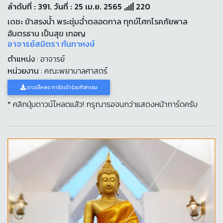
ลำดับที่ : 391. วันที่ : 25 เม.ย. 2565
220
เดชะ ข้าสรงน้ำ พระชุ่มฉ่ำตลอดกาล ทุกข์โศกโรคภัยพาล
อันตรธาน เป็นสุข เทอญ
อาจารย์สมิตรา กันทาหงษ์
ตำแหน่ง
: อาจารย์
หน่วยงาน
: คณะพยาบาลศาสตร์
ดาวน์โหลด การ์ดเข้าร่วมกิจกรรม
* คลิกปุ่มดาวน์โหลดแล้ว! กรุณารอจนกว่าแสดงหน้าการ์ดครับ