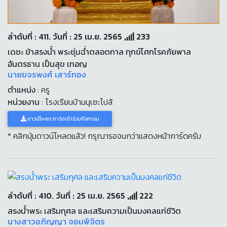
ลำดับที่ : 411. วันที่ : 25 เม.ย. 2565
233
เดชะ ข้าสรงน้ำ พระชุ่มฉ่ำตลอดกาล ทุกข์โศกโรคภัยพาล
อันตรธาน เป็นสุข เทอญ
นายขจรพงศ์ เสาร์ทอง
ตำแหน่ง
: ครู
หน่วยงาน
: โรงเรียนบ้านนุเซะโปล้
ดาวน์โหลด การ์ดเข้าร่วมกิจกรรม
* คลิกปุ่มดาวน์โหลดแล้ว! กรุณารอจนกว่าแสดงหน้าการ์ดครับ
ลำดับที่ : 410. วันที่ : 25 เม.ย. 2565
222
สรงน้ำพระ เสริมกุศล และเสริมความเป็นมงคลแก่ชีวิต
นางสาวอภิญญา จอมพิจิตร