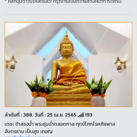
* คลิกปุ่มดาวน์โหลดแล้ว! กรุณารอจนกว่าแสดงหน้าการ์ดครับ
ลำดับที่ : 388. วันที่ : 25 เม.ย. 2565
193
เดชะ ข้าสรงน้ำ พระชุ่มฉ่ำตลอดกาล ทุกข์โศกโรคภัยพาล
อันตรธาน เป็นสุข เทอญ