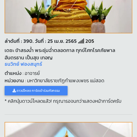
ลำดับที่ : 390. วันที่ : 25 เม.ย. 2565
205
เดชะ ข้าสรงน้ำ พระชุ่มฉ่ำตลอดกาล ทุกข์โศกโรคภัยพาล
อันตรธาน เป็นสุข เทอญ
ธนวิทย์ ฟองสมุทร์
ตำแหน่ง
: อาจารย์
หน่วยงาน
: มหาวิทยาลัยราชภัฏกำแพงเพชร แม่สอด
ดาวน์โหลด การ์ดเข้าร่วมกิจกรรม
* คลิกปุ่มดาวน์โหลดแล้ว! กรุณารอจนกว่าแสดงหน้าการ์ดครับ