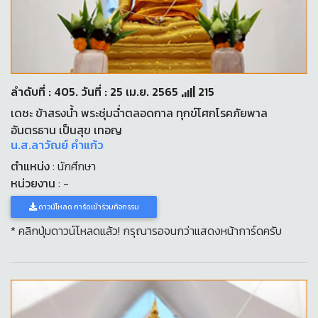
ลำดับที่ : 405. วันที่ : 25 เม.ย. 2565
215
เดชะ ข้าสรงน้ำ พระชุ่มฉ่ำตลอดกาล ทุกข์โศกโรคภัยพาล
อันตรธาน เป็นสุข เทอญ
น.ส.ลาวัณย์ คำแก้ว
ตำแหน่ง
: นักศึกษา
หน่วยงาน
: -
ดาวน์โหลด การ์ดเข้าร่วมกิจกรรม
* คลิกปุ่มดาวน์โหลดแล้ว! กรุณารอจนกว่าแสดงหน้าการ์ดครับ