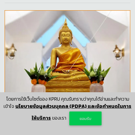
โดยการใช้เว็บไซต์ของ KPRU คุณรับทราบว่าคุณได้อ่านและทำความ
ลำดับที่ : 386. วันที่ : 25 เม.ย. 2565
248
เข้าใจ
นโยบายข้อมูลส่วนบุคคล (PDPA) และข้อกำหนดในการ
เดชะ ข้าสรงน้ำ พระชุ่มฉ่ำตลอดกาล ทุกข์โศกโรคภัยพาล
ให้บริการ
ของเรา
อันตรธาน เป็นสุข เทอญ
ยอมรับ
ธัญรดี บุญปัน
ตำแหน่ง
: อาจารย์ประจำหลักสูตรนิเทศศาสตรบัณฑิต