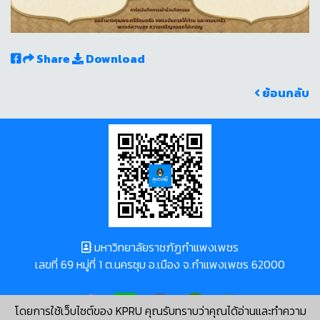
Share
Download
ย้อนกลับ
มหาวิทยาลัยราชภัฏกำแพงเพชร
เลขที่ 69 หมู่ที่ 1 ต.นครชุม อ.เมือง จ.กำแพงเพชร 62000
โดยการใช้เว็บไซต์ของ KPRU คุณรับทราบว่าคุณได้อ่านและทำความ