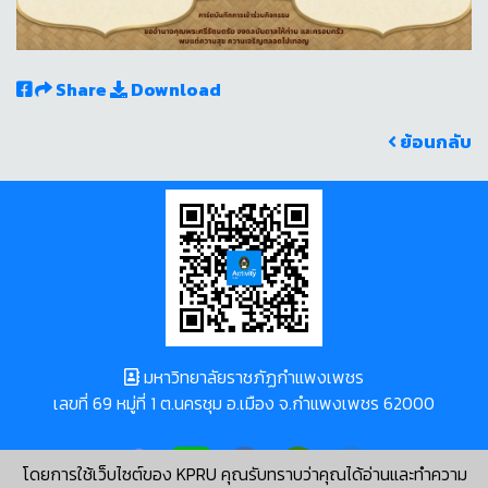
Share
Download
ย้อนกลับ
มหาวิทยาลัยราชภัฏกำแพงเพชร
เลขที่ 69 หมู่ที่ 1 ต.นครชุม อ.เมือง จ.กำแพงเพชร 62000
โดยการใช้เว็บไซต์ของ KPRU คุณรับทราบว่าคุณได้อ่านและทำความ