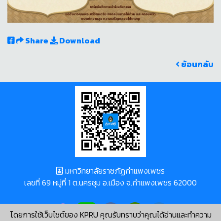
Share
Download
ย้อนกลับ
มหาวิทยาลัยราชภัฏกำแพงเพชร
เลขที่ 69 หมู่ที่ 1 ต.นครชุม อ.เมือง จ.กำแพงเพชร 62000
โดยการใช้เว็บไซต์ของ KPRU คุณรับทราบว่าคุณได้อ่านและทำความ