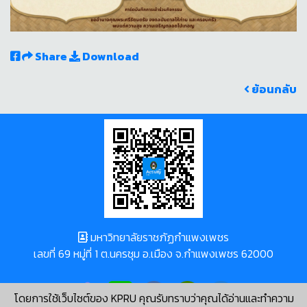
Share
Download
ย้อนกลับ
มหาวิทยาลัยราชภัฏกำแพงเพชร
เลขที่ 69 หมู่ที่ 1 ต.นครชุม อ.เมือง จ.กำแพงเพชร 62000
โดยการใช้เว็บไซต์ของ KPRU คุณรับทราบว่าคุณได้อ่านและทำความ