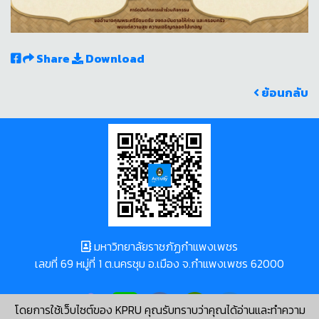
Share
Download
ย้อนกลับ
มหาวิทยาลัยราชภัฏกำแพงเพชร
เลขที่ 69 หมู่ที่ 1 ต.นครชุม อ.เมือง จ.กำแพงเพชร 62000
โดยการใช้เว็บไซต์ของ KPRU คุณรับทราบว่าคุณได้อ่านและทำความ