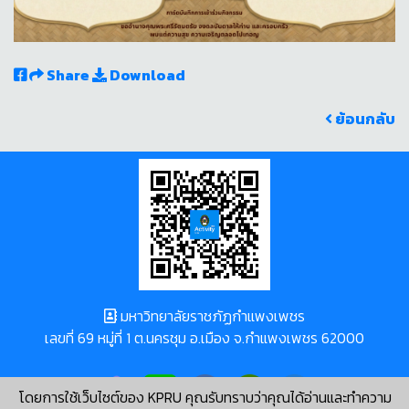
Share
Download
ย้อนกลับ
มหาวิทยาลัยราชภัฏกำแพงเพชร
เลขที่ 69 หมู่ที่ 1 ต.นครชุม อ.เมือง จ.กำแพงเพชร 62000
โดยการใช้เว็บไซต์ของ KPRU คุณรับทราบว่าคุณได้อ่านและทำความ