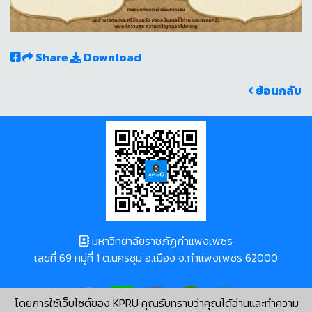
Share
Download
ย้อนกลับ
มหาวิทยาลัยราชภัฏกำแพงเพชร
เลขที่ 69 หมู่ที่ 1 ต.นครชุม อ.เมือง จ.กำแพงเพชร 62000
โดยการใช้เว็บไซต์ของ KPRU คุณรับทราบว่าคุณได้อ่านและทำความ