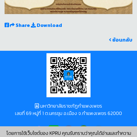
Share
Download
ย้อนกลับ
มหาวิทยาลัยราชภัฏกำแพงเพชร
เลขที่ 69 หมู่ที่ 1 ต.นครชุม อ.เมือง จ.กำแพงเพชร 62000
โดยการใช้เว็บไซต์ของ KPRU คุณรับทราบว่าคุณได้อ่านและทำความ