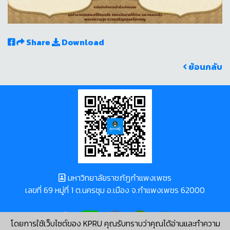
Share
Download
ย้อนกลับ
มหาวิทยาลัยราชภัฏกำแพงเพชร
เลขที่ 69 หมู่ที่ 1 ต.นครชุม อ.เมือง จ.กำแพงเพชร 62000
โดยการใช้เว็บไซต์ของ KPRU คุณรับทราบว่าคุณได้อ่านและทำความ