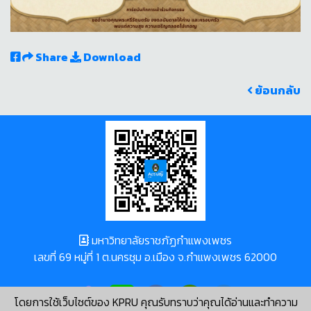
Share
Download
ย้อนกลับ
มหาวิทยาลัยราชภัฏกำแพงเพชร
เลขที่ 69 หมู่ที่ 1 ต.นครชุม อ.เมือง จ.กำแพงเพชร 62000
โดยการใช้เว็บไซต์ของ KPRU คุณรับทราบว่าคุณได้อ่านและทำความ