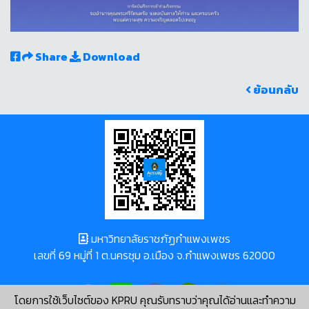
Share
Download
ย้อนกลับ
มหาวิทยาลัยราชภัฏกำแพงเพชร
เลขที่ 69 หมู่ที่ 1 ต.นครชุม อ.เมือง จ.กำแพงเพชร 62000
โดยการใช้เว็บไซต์ของ KPRU คุณรับทราบว่าคุณได้อ่านและทำความ