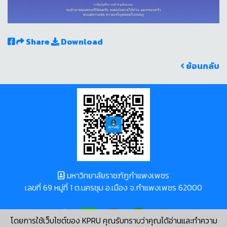
Share
Download
ย้อนกลับ
มหาวิทยาลัยราชภัฏกำแพงเพชร
เลขที่ 69 หมู่ที่ 1 ต.นครชุม อ.เมือง จ.กำแพงเพชร 62000
โดยการใช้เว็บไซต์ของ KPRU คุณรับทราบว่าคุณได้อ่านและทำความ