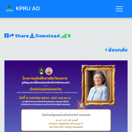
KPRU AO
Share
Download
9
ย้อนกลับ