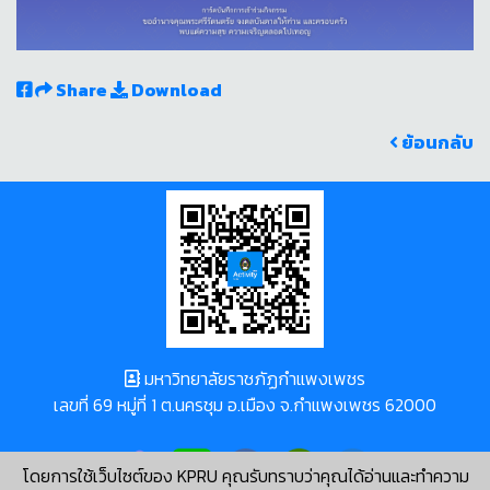
Share
Download
ย้อนกลับ
มหาวิทยาลัยราชภัฏกำแพงเพชร
เลขที่ 69 หมู่ที่ 1 ต.นครชุม อ.เมือง จ.กำแพงเพชร 62000
โดยการใช้เว็บไซต์ของ KPRU คุณรับทราบว่าคุณได้อ่านและทำความ