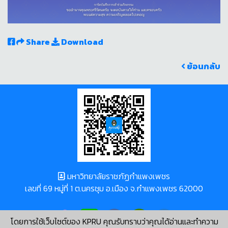
Share
Download
ย้อนกลับ
มหาวิทยาลัยราชภัฏกำแพงเพชร
เลขที่ 69 หมู่ที่ 1 ต.นครชุม อ.เมือง จ.กำแพงเพชร 62000
โดยการใช้เว็บไซต์ของ KPRU คุณรับทราบว่าคุณได้อ่านและทำความ