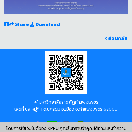
Share
Download
ย้อนกลับ
มหาวิทยาลัยราชภัฏกำแพงเพชร
เลขที่ 69 หมู่ที่ 1 ต.นครชุม อ.เมือง จ.กำแพงเพชร 62000
โดยการใช้เว็บไซต์ของ KPRU คุณรับทราบว่าคุณได้อ่านและทำความ