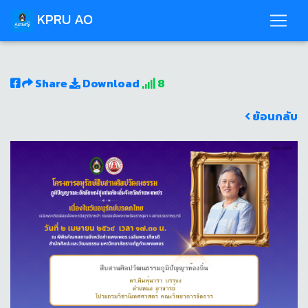
KPRU AO
Share
Download
8
ย้อนกลับ