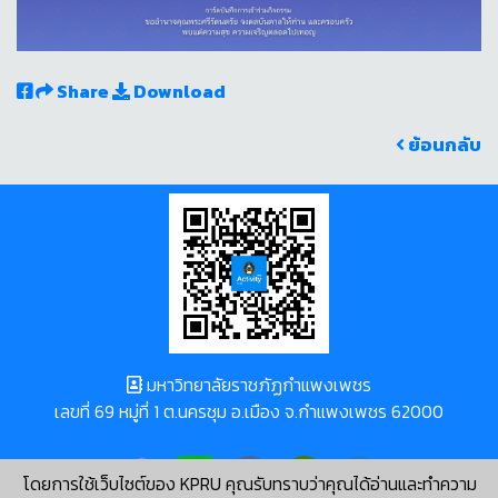
Share
Download
ย้อนกลับ
มหาวิทยาลัยราชภัฏกำแพงเพชร
เลขที่ 69 หมู่ที่ 1 ต.นครชุม อ.เมือง จ.กำแพงเพชร 62000
โดยการใช้เว็บไซต์ของ KPRU คุณรับทราบว่าคุณได้อ่านและทำความ