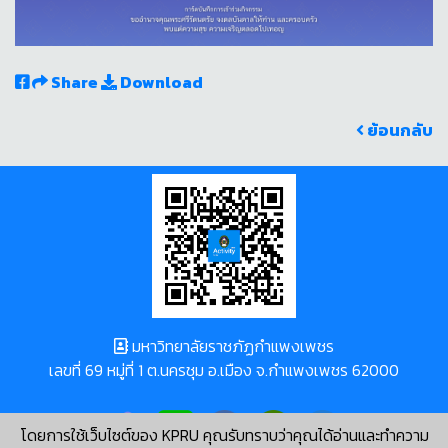
Share
Download
ย้อนกลับ
มหาวิทยาลัยราชภัฏกำแพงเพชร
เลขที่ 69 หมู่ที่ 1 ต.นครชุม อ.เมือง จ.กำแพงเพชร 62000
โดยการใช้เว็บไซต์ของ KPRU คุณรับทราบว่าคุณได้อ่านและทำความ