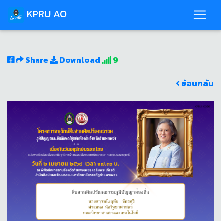
KPRU AO
Share
Download
9
ย้อนกลับ