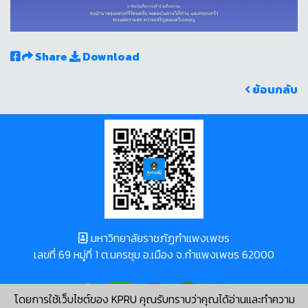
Share
Download
ย้อนกลับ
มหาวิทยาลัยราชภัฏกำแพงเพชร
เลขที่ 69 หมู่ที่ 1 ต.นครชุม อ.เมือง จ.กำแพงเพชร 62000
โดยการใช้เว็บไซต์ของ KPRU คุณรับทราบว่าคุณได้อ่านและทำความ