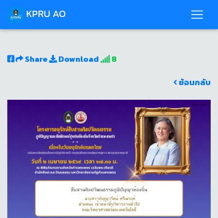
KPRU AO
Share
Download
8
ย้อนกลับ