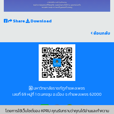
Share
Download
ย้อนกลับ
มหาวิทยาลัยราชภัฏกำแพงเพชร
เลขที่ 69 หมู่ที่ 1 ต.นครชุม อ.เมือง จ.กำแพงเพชร 62000
โดยการใช้เว็บไซต์ของ KPRU คุณรับทราบว่าคุณได้อ่านและทำความ