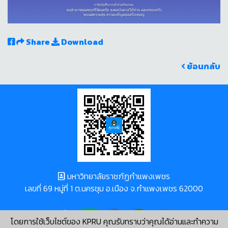
Share
Download
ย้อนกลับ
มหาวิทยาลัยราชภัฏกำแพงเพชร
เลขที่ 69 หมู่ที่ 1 ต.นครชุม อ.เมือง จ.กำแพงเพชร 62000
โดยการใช้เว็บไซต์ของ KPRU คุณรับทราบว่าคุณได้อ่านและทำความ