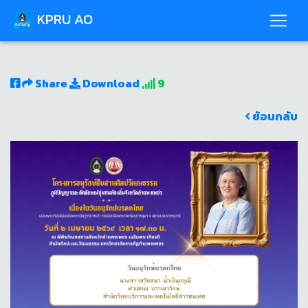
KPRU AO
Share
Download
9
ย้อนกลับ