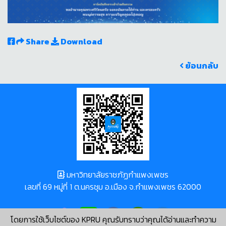
Share
Download
ย้อนกลับ
มหาวิทยาลัยราชภัฏกำแพงเพชร
เลขที่ 69 หมู่ที่ 1 ต.นครชุม อ.เมือง จ.กำแพงเพชร 62000
โดยการใช้เว็บไซต์ของ KPRU คุณรับทราบว่าคุณได้อ่านและทำความ