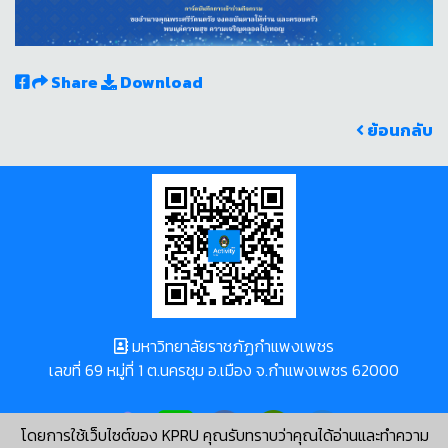
Share
Download
ย้อนกลับ
มหาวิทยาลัยราชภัฏกำแพงเพชร
เลขที่ 69 หมู่ที่ 1 ต.นครชุม อ.เมือง จ.กำแพงเพชร 62000
โดยการใช้เว็บไซต์ของ KPRU คุณรับทราบว่าคุณได้อ่านและทำความ