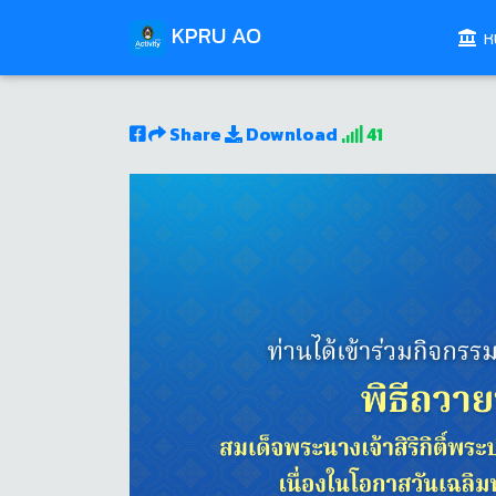
KPRU AO
หน
Share
Download
41