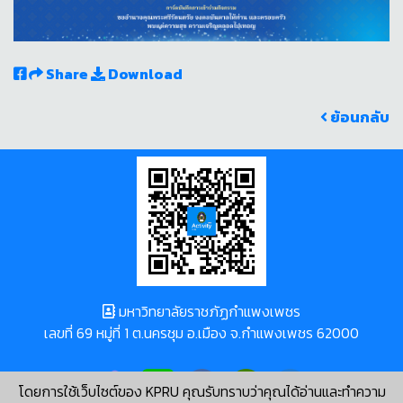
Share
Download
ย้อนกลับ
มหาวิทยาลัยราชภัฏกำแพงเพชร
เลขที่ 69 หมู่ที่ 1 ต.นครชุม อ.เมือง จ.กำแพงเพชร 62000
โดยการใช้เว็บไซต์ของ KPRU คุณรับทราบว่าคุณได้อ่านและทำความ