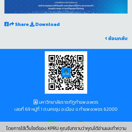
Share
Download
ย้อนกลับ
มหาวิทยาลัยราชภัฏกำแพงเพชร
เลขที่ 69 หมู่ที่ 1 ต.นครชุม อ.เมือง จ.กำแพงเพชร 62000
โดยการใช้เว็บไซต์ของ KPRU คุณรับทราบว่าคุณได้อ่านและทำความ