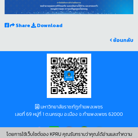
Share
Download
ย้อนกลับ
มหาวิทยาลัยราชภัฏกำแพงเพชร
เลขที่ 69 หมู่ที่ 1 ต.นครชุม อ.เมือง จ.กำแพงเพชร 62000
โดยการใช้เว็บไซต์ของ KPRU คุณรับทราบว่าคุณได้อ่านและทำความ