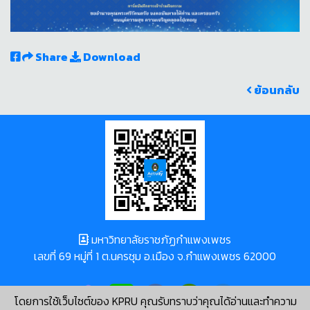
Share
Download
ย้อนกลับ
มหาวิทยาลัยราชภัฏกำแพงเพชร
เลขที่ 69 หมู่ที่ 1 ต.นครชุม อ.เมือง จ.กำแพงเพชร 62000
โดยการใช้เว็บไซต์ของ KPRU คุณรับทราบว่าคุณได้อ่านและทำความ