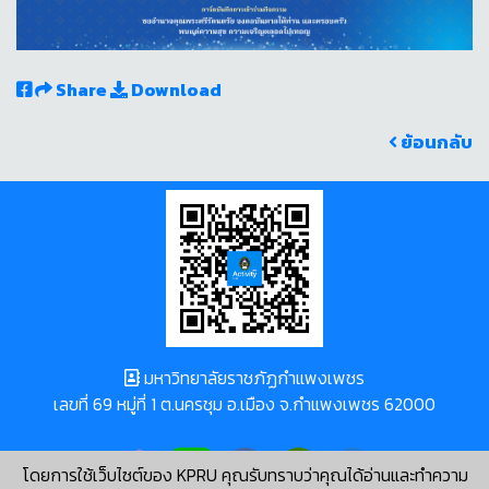
Share
Download
ย้อนกลับ
มหาวิทยาลัยราชภัฏกำแพงเพชร
เลขที่ 69 หมู่ที่ 1 ต.นครชุม อ.เมือง จ.กำแพงเพชร 62000
โดยการใช้เว็บไซต์ของ KPRU คุณรับทราบว่าคุณได้อ่านและทำความ