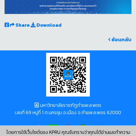
Share
Download
ย้อนกลับ
มหาวิทยาลัยราชภัฏกำแพงเพชร
เลขที่ 69 หมู่ที่ 1 ต.นครชุม อ.เมือง จ.กำแพงเพชร 62000
โดยการใช้เว็บไซต์ของ KPRU คุณรับทราบว่าคุณได้อ่านและทำความ