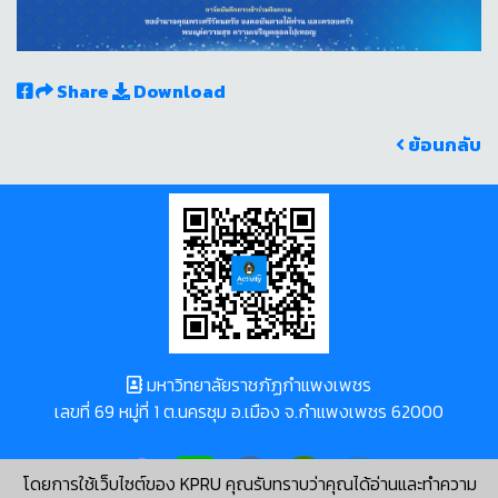
Share
Download
ย้อนกลับ
มหาวิทยาลัยราชภัฏกำแพงเพชร
เลขที่ 69 หมู่ที่ 1 ต.นครชุม อ.เมือง จ.กำแพงเพชร 62000
โดยการใช้เว็บไซต์ของ KPRU คุณรับทราบว่าคุณได้อ่านและทำความ