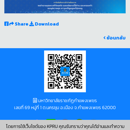
Share
Download
ย้อนกลับ
มหาวิทยาลัยราชภัฏกำแพงเพชร
เลขที่ 69 หมู่ที่ 1 ต.นครชุม อ.เมือง จ.กำแพงเพชร 62000
โดยการใช้เว็บไซต์ของ KPRU คุณรับทราบว่าคุณได้อ่านและทำความ