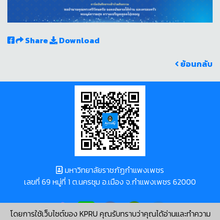
Share
Download
ย้อนกลับ
มหาวิทยาลัยราชภัฏกำแพงเพชร
เลขที่ 69 หมู่ที่ 1 ต.นครชุม อ.เมือง จ.กำแพงเพชร 62000
โดยการใช้เว็บไซต์ของ KPRU คุณรับทราบว่าคุณได้อ่านและทำความ