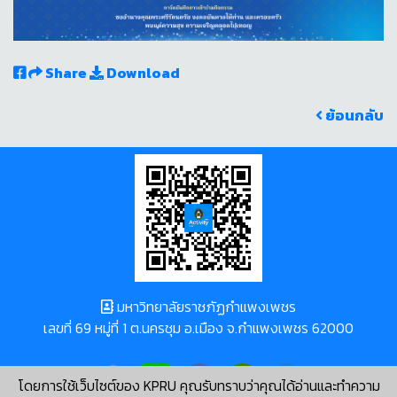
Share
Download
ย้อนกลับ
มหาวิทยาลัยราชภัฏกำแพงเพชร
เลขที่ 69 หมู่ที่ 1 ต.นครชุม อ.เมือง จ.กำแพงเพชร 62000
โดยการใช้เว็บไซต์ของ KPRU คุณรับทราบว่าคุณได้อ่านและทำความ