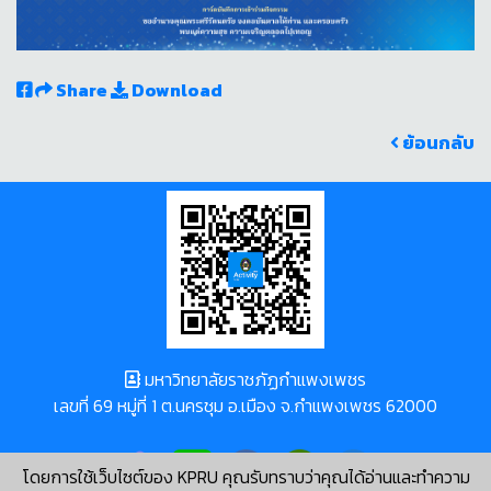
Share
Download
ย้อนกลับ
มหาวิทยาลัยราชภัฏกำแพงเพชร
เลขที่ 69 หมู่ที่ 1 ต.นครชุม อ.เมือง จ.กำแพงเพชร 62000
โดยการใช้เว็บไซต์ของ KPRU คุณรับทราบว่าคุณได้อ่านและทำความ