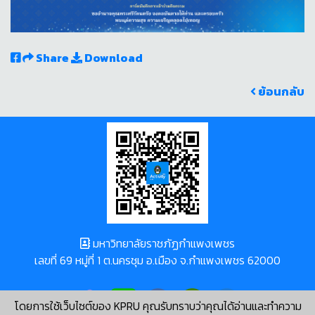
Share
Download
ย้อนกลับ
มหาวิทยาลัยราชภัฏกำแพงเพชร
เลขที่ 69 หมู่ที่ 1 ต.นครชุม อ.เมือง จ.กำแพงเพชร 62000
โดยการใช้เว็บไซต์ของ KPRU คุณรับทราบว่าคุณได้อ่านและทำความ