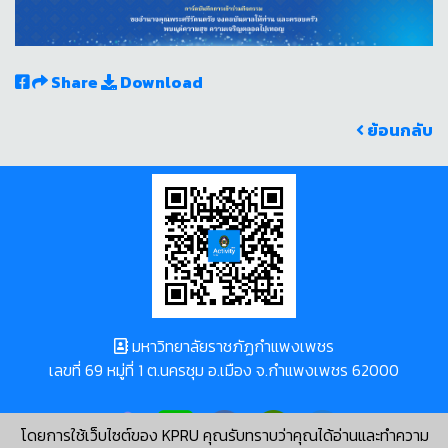
Share
Download
ย้อนกลับ
มหาวิทยาลัยราชภัฏกำแพงเพชร
เลขที่ 69 หมู่ที่ 1 ต.นครชุม อ.เมือง จ.กำแพงเพชร 62000
โดยการใช้เว็บไซต์ของ KPRU คุณรับทราบว่าคุณได้อ่านและทำความ