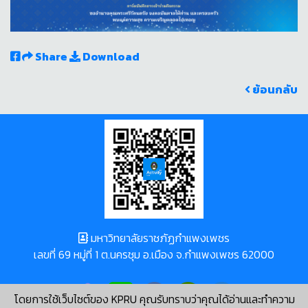
Share
Download
ย้อนกลับ
มหาวิทยาลัยราชภัฏกำแพงเพชร
เลขที่ 69 หมู่ที่ 1 ต.นครชุม อ.เมือง จ.กำแพงเพชร 62000
โดยการใช้เว็บไซต์ของ KPRU คุณรับทราบว่าคุณได้อ่านและทำความ