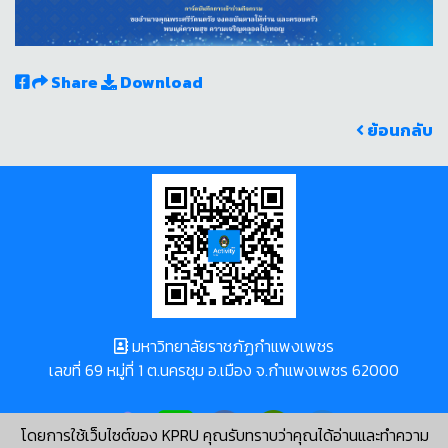
Share
Download
ย้อนกลับ
มหาวิทยาลัยราชภัฏกำแพงเพชร
เลขที่ 69 หมู่ที่ 1 ต.นครชุม อ.เมือง จ.กำแพงเพชร 62000
โดยการใช้เว็บไซต์ของ KPRU คุณรับทราบว่าคุณได้อ่านและทำความ