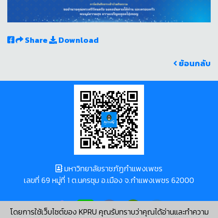
Share
Download
ย้อนกลับ
มหาวิทยาลัยราชภัฏกำแพงเพชร
เลขที่ 69 หมู่ที่ 1 ต.นครชุม อ.เมือง จ.กำแพงเพชร 62000
โดยการใช้เว็บไซต์ของ KPRU คุณรับทราบว่าคุณได้อ่านและทำความ