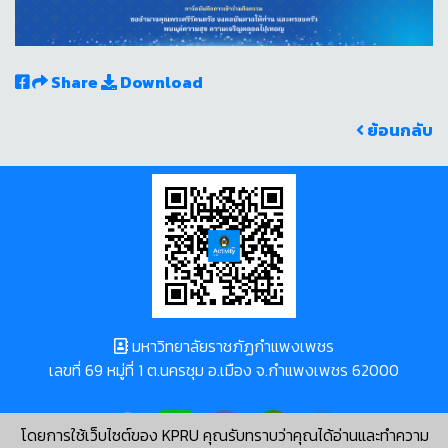
Share
Download
ย้อนกลับ
มหาวิทยาลัยราชภัฏกำแพงเพชร
เลขที่ 69 หมู่ที่ 1 ต.นครชุม อ.เมือง จ.กำแพงเพชร 62000
โดยการใช้เว็บไซต์ของ KPRU คุณรับทราบว่าคุณได้อ่านและทำความ