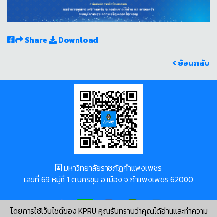
Share
Download
ย้อนกลับ
มหาวิทยาลัยราชภัฏกำแพงเพชร
เลขที่ 69 หมู่ที่ 1 ต.นครชุม อ.เมือง จ.กำแพงเพชร 62000
โดยการใช้เว็บไซต์ของ KPRU คุณรับทราบว่าคุณได้อ่านและทำความ