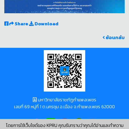
Share
Download
ย้อนกลับ
มหาวิทยาลัยราชภัฏกำแพงเพชร
เลขที่ 69 หมู่ที่ 1 ต.นครชุม อ.เมือง จ.กำแพงเพชร 62000
โดยการใช้เว็บไซต์ของ KPRU คุณรับทราบว่าคุณได้อ่านและทำความ