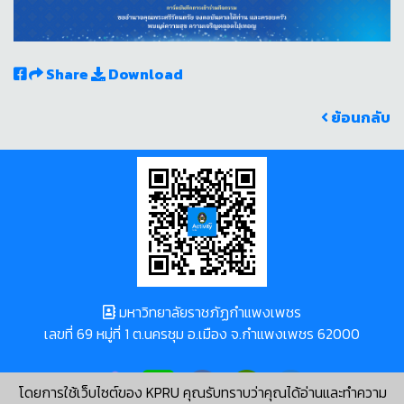
Share
Download
ย้อนกลับ
มหาวิทยาลัยราชภัฏกำแพงเพชร
เลขที่ 69 หมู่ที่ 1 ต.นครชุม อ.เมือง จ.กำแพงเพชร 62000
โดยการใช้เว็บไซต์ของ KPRU คุณรับทราบว่าคุณได้อ่านและทำความ