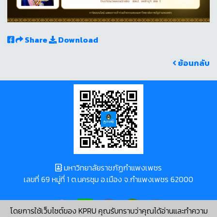
Share
Download
ย้อนกลับ
มหาวิทยาลัยราชภัฏกำแพงเพชร
เลขที่ 69 หมู่ที่ 1 ต.นครชุม อ.เมือง จ.กำแพงเพชร 62000
โดยการใช้เว็บไซต์ของ KPRU คุณรับทราบว่าคุณได้อ่านและทำความ