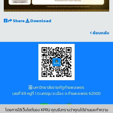
Share
Download
ย้อนกลับ
มหาวิทยาลัยราชภัฏกำแพงเพชร
เลขที่ 69 หมู่ที่ 1 ต.นครชุม อ.เมือง จ.กำแพงเพชร 62000
โดยการใช้เว็บไซต์ของ KPRU คุณรับทราบว่าคุณได้อ่านและทำความ